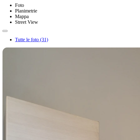
Foto
Planimetrie
Mappa
Street View
Tutte le foto (31)