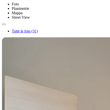
Foto
Planimetrie
Mappa
Street View
Tutte le foto (31)