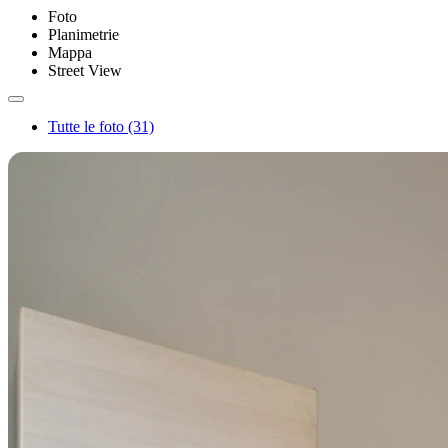
Foto
Planimetrie
Mappa
Street View
Tutte le foto (31)