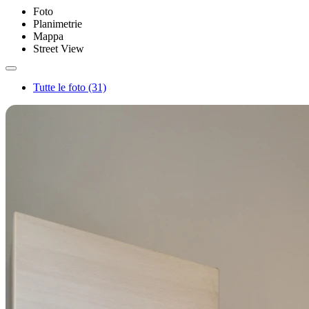
Foto
Planimetrie
Mappa
Street View
Tutte le foto (31)