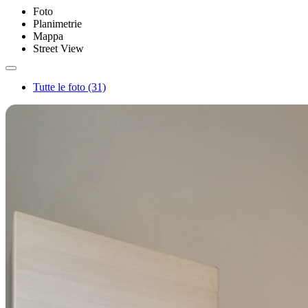
Foto
Planimetrie
Mappa
Street View
Tutte le foto (31)