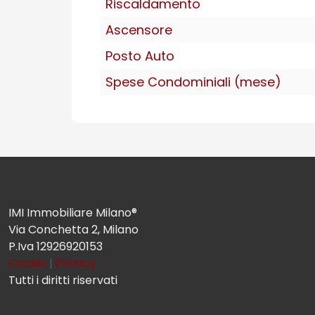
Riscaldamento
Ascensore
Posto Auto
Spese Condominiali (mese)
IMI Immobiliare Milano®
Via Conchetta 2, Milano
P.Iva 12926920153
Cookie
|
Privacy
Tutti i diritti riservati